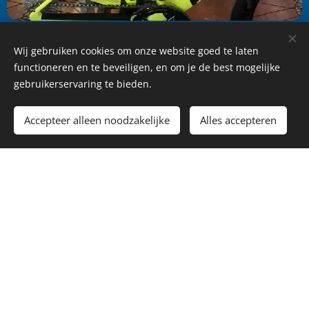
Wij gebruiken cookies om onze website goed te laten
functioneren en te beveiligen, en om je de best mogelijke
Wees de eerste om het nieuwste te lezen van ons
gebruikerservaring te bieden.
wielerstages!
Accepteer alleen noodzakelijke
Alles accepteren
E-mailadres
Indienen