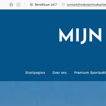
Bereikbaar 24/7
contact@mijnsportvakantie
MIJ
Startpagina
Over ons
Premium Sportpak